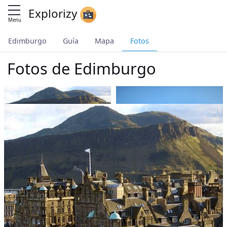
Explorizy
Menu
Edimburgo
Guía
Mapa
Fotos
Fotos de Edimburgo
Inicio
Todos los destinos
Edimburgo
Images