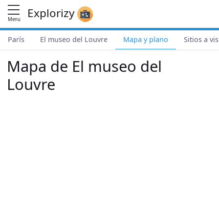
Explorizy
Menu
París
El museo del Louvre
Mapa y plano
Sitios a vi
Mapa de El museo del
Louvre