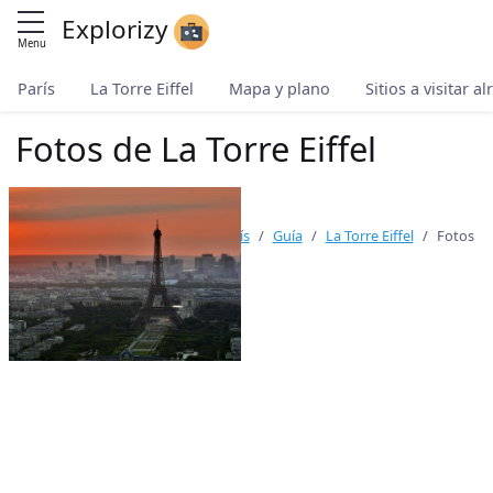
Explorizy
Menu
París
La Torre Eiffel
Mapa y plano
Sitios a visitar a
Fotos de La Torre Eiffel
Inicio
Todos los destinos
París
Guía
La Torre Eiffel
Fotos